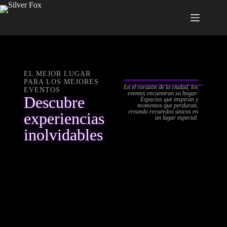
EL MEJOR LUGAR
PARA LOS MEJORES
En el corazón de la ciudad, los
EVENTOS
eventos encuentran su hogar.
Descubre
Espacios que inspiran y
momentos que perduran,
creando recuerdos únicos en
experiencias
un lugar especial.
inolvidables