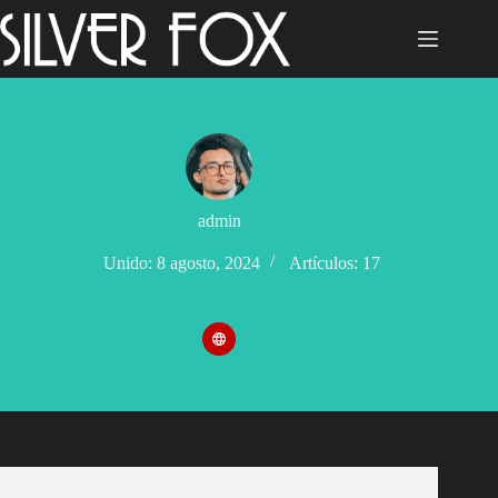
Saltar
al
contenido
admin
Unido: 8 agosto, 2024
Artículos: 17